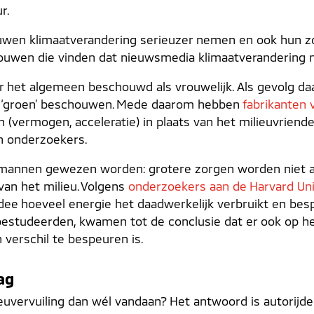
r.
rouwen klimaatverandering serieuzer nemen en ook hun zo
rouwen die vinden dat nieuwsmedia klimaatverandering 
ver het algemeen beschouwd als vrouwelijk. Als gevolg 
als ‘groen’ beschouwen. Mede daarom hebben
fabrikanten 
(vermogen, acceleratie) in plaats van het milieuvriende
n onderzoekers.
e mannen gewezen worden: grotere zorgen worden niet 
an het milieu.
Volgens
onderzoekers aan de Harvard Uni
ee hoeveel energie het daadwerkelijk verbruikt en bes
bestudeerden, kwamen tot de conclusie dat er ook op h
n verschil te bespeuren is.
ag
euvervuiling dan wél vandaan? Het antwoord is autorijde