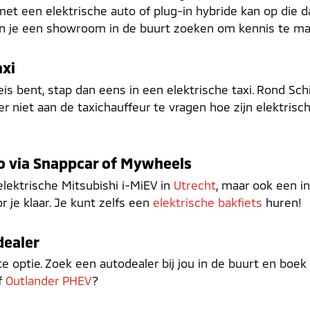
n met een elektrische auto of plug-in hybride kan op di
n je een showroom in de buurt zoeken om kennis te make
axi
eis bent, stap dan eens in een elektrische taxi. Rond Sch
 niet aan de taxichauffeur te vragen hoe zijn elektrische b
to via Snappcar of Mywheels
elektrische Mitsubishi i-MiEV in
Utrecht
, maar ook een i
r je klaar. Je kunt zelfs een
elektrische bakfiets
huren!
dealer
te optie. Zoek een autodealer bij jou in de buurt en boek
f
Outlander PHEV
?