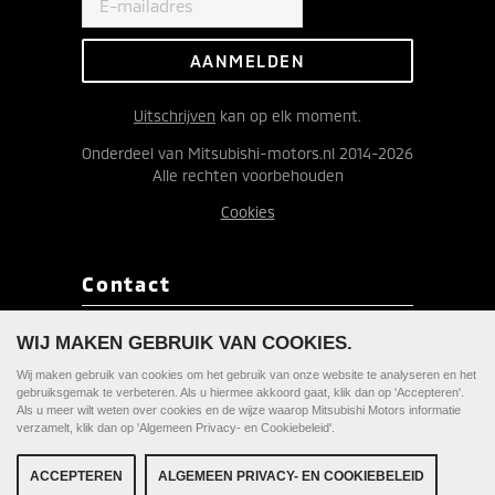
Uitschrijven
kan op elk moment.
Onderdeel van Mitsubishi-motors.nl 2014-2026
Alle rechten voorbehouden
Cookies
Contact
Redactie ClearTechnology
WIJ MAKEN GEBRUIK VAN COOKIES.
Postbus 9090
Wij maken gebruik van cookies om het gebruik van onze website te analyseren en het
1180 MB Amstelveen
gebruiksgemak te verbeteren. Als u hiermee akkoord gaat, klik dan op 'Accepteren'.
Als u meer wilt weten over cookies en de wijze waarop Mitsubishi Motors informatie
verzamelt, klik dan op 'Algemeen Privacy- en Cookiebeleid'.
TIPS? WIJ HOREN HET
GRAAG
ALGEMEEN PRIVACY- EN COOKIEBELEID