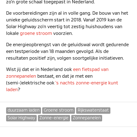
zo’n grote schaal toegepast in Nederland.
De voorbereidingen zijn al in volle gang. De bouw van het
unieke geluidsscherm start in 2018. Vanaf 2019 kan de
Solar Highway zo’n veertig tot zestig huishoudens van
lokale
groene stroom
voorzien.
De energieopbrengst van de geluidswal wordt gedurende
een testperiode van 18 maanden gevolgd. Als de
resultaten positief zijn, volgen soortgelijke initiatieven.
Wist jij dat er in Nederland ook
een fietspad van
zonnepanelen
bestaat, en dat je met een
(semi-)elektrische ook
’s nachts zonne-energie kunt
laden
?
duurzaam laden
Groene stroom
Rijkswaterstaat
Solar Highway
Zonne-energie
Zonnepanelen