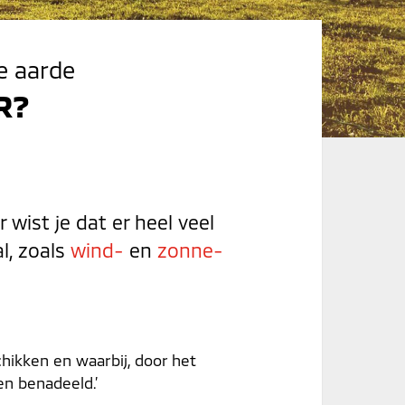
e aarde
R?
wist je dat er heel veel
l, zoals
wind-
en
zonne-
hikken en waarbij, door het
en benadeeld.’