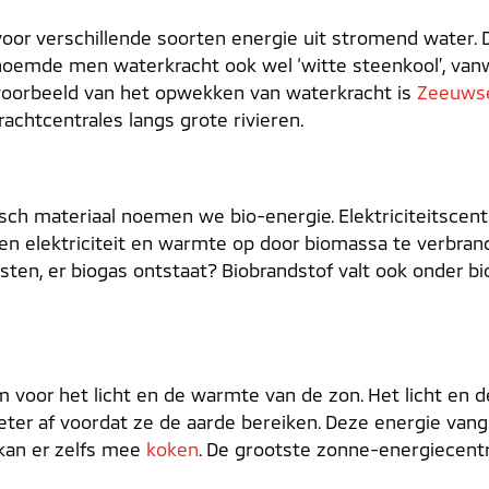
oor verschillende soorten energie uit stromend water. 
oemde men waterkracht ook wel ‘witte steenkool’, va
 voorbeeld van het opwekken van waterkracht is
Zeeuwse
chtcentrales langs grote rivieren.
sch materiaal noemen we bio-energie. Elektriciteitscent
en elektriciteit en warmte op door biomassa te verbrand
sten, er biogas ontstaat? Biobrandstof valt ook onder bi
 voor het licht en de warmte van de zon. Het licht en
eter af voordat ze de aarde bereiken. Deze energie van
 kan er zelfs mee
koken
. De grootste zonne-energiecentr