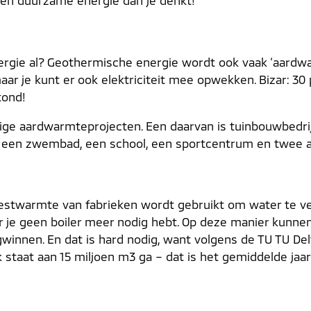
rten duurzame energie dan je denkt!
ergie al? Geothermische energie wordt ook vaak ‘aard
aar je kunt er ook elektriciteit mee opwekken. Bizar: 3
tond!
ige aardwarmteprojecten. Een daarvan is tuinbouwbedri
n een zwembad, een school, een sportcentrum en twee 
restwarmte van fabrieken wordt gebruikt om water te ve
r je geen boiler meer nodig hebt. Op deze manier kunne
innen. En dat is hard nodig, want volgens de TU TU Delf
staat aan 15 miljoen m3 ga – dat is het gemiddelde jaarl