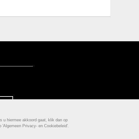
G
s u hiermee akkoord gaat, klik dan op
op 'Algemeen Privacy- en Cookiebeleid'.