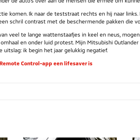
onder de auto’s over aan de mensen die ermee om kunnen
tie komen. Ik naar de teststraat rechts en hij naar links
 een schril contrast met de beschermende pakken die 
van veel te lange wattenstaafjes in keel en neus, mogen
mhaal en onder luid protest. Mijn Mitsubishi Outlander P
uitslag: ik begin het jaar gelukkig negatief.
Remote Control-app een lifesaver is