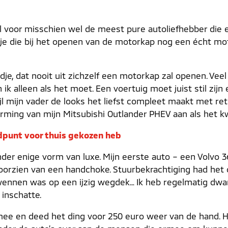
voor misschien wel de meest pure autoliefhebber die er 
entje die bij het openen van de motorkap nog een écht m
dje, dat nooit uit zichzelf een motorkap zal openen. Veel
ik alleen als het moet. Een voertuig moet juist stil zijn
wijl mijn vader de looks het liefst compleet maakt met 
rming van mijn Mitsubishi Outlander PHEV aan als het kw
dpunt voor thuis gekozen heb
er enige vorm van luxe. Mijn eerste auto – een Volvo 360
oorzien van een handchoke. Stuurbekrachtiging had het o
 wennen was op een ijzig wegdek… Ik heb regelmatig dw
 inschatte.
ar mee en deed het ding voor 250 euro weer van de hand. 