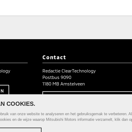
Contact
nology
Redactie ClearTechnology
Postbus 9090
1180 MB Amstelveen
TIPS? WIJ HOREN HET GRAA
N COOKIES.
ruik van onze website te analyseren en het gebruiksgemak te verbeteren. Al
cookies en de wijze waarop Mitsubishi Motors informatie verzamelt, klik dan 