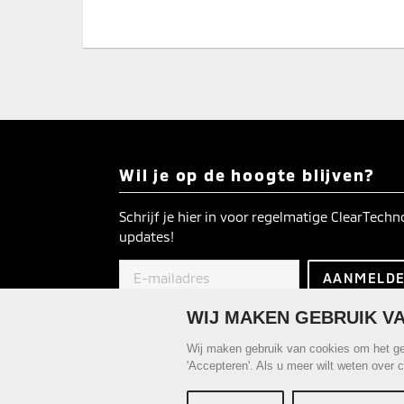
Wil je op de hoogte blijven?
Schrijf je hier in voor regelmatige ClearTech
updates!
WIJ MAKEN GEBRUIK VA
Uitschrijven
kan op elk moment.
Wij maken gebruik van cookies om het geb
Onderdeel van Mitsubishi-motors.nl 2014-2026
'Accepteren'. Als u meer wilt weten over 
Alle rechten voorbehouden
Cookies