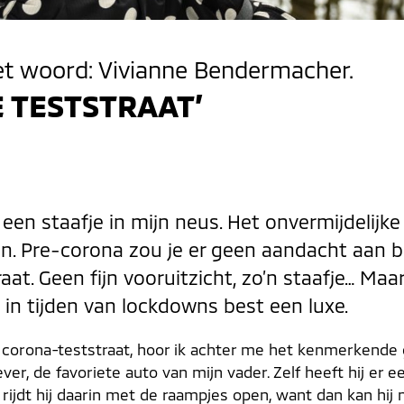
het woord: Vivianne Bendermacher.
E TESTSTRAAT’
en staafje in mijn neus. Het onvermijdelijke
n. Pre-corona zou je er geen aandacht aan 
raat. Geen fijn vooruitzicht, zo’n staafje… Ma
s in tijden van lockdowns best een luxe.
 de corona-teststraat, hoor ik achter me het kenmerkende
er, de favoriete auto van mijn vader. Zelf heeft hij er ee
efst rijdt hij daarin met de raampjes open, want dan kan hi