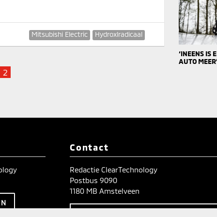
Mitsubishi Electric
Hydroxlradicaal
‘INEENS IS
AUTO MEER
2
Contact
nology
Redactie ClearTechnology
Postbus 9090
1180 MB Amstelveen
TIPS? WIJ HOREN HET GRAA