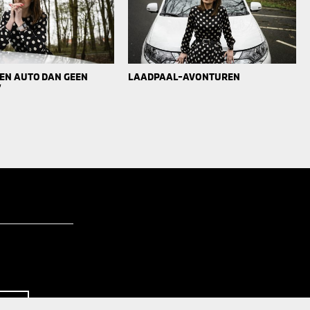
 EEN AUTO DAN GEEN
LAADPAAL-AVONTUREN
’
G