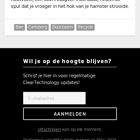
spul dat je vroeger in het hok van je hamster strooide.
Bier
Carlsberg
Duurzaam
Recycle
Wil je op de hoogte blijven?
Schrijf je hier in voor regelmatige
ClearTechnology updates!
Uitschrijven
kan op elk moment.
Onderdeel van Mitsubishi-motors.nl 2014-2026