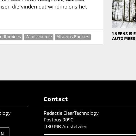
mensen die vinden dat windmolens het
‘INEENS IS
ndturbines
Wind-energie
Altaeros Engines
AUTO MEER
Contact
nology
Redactie ClearTechnology
Postbus 9090
1180 MB Amstelveen