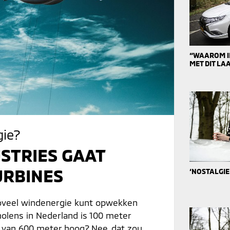
“WAAROM IK
MET DIT L
gie?
USTRIES GAAT
URBINES
‘NOSTALGIE
zoveel windenergie kunt opwekken
lens in Nederland is 100 meter
van 600 meter hoog? Nee, dat zou