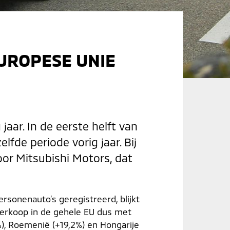
EUROPESE UNIE
aar. In de eerste helft van
fde periode vorig jaar. Bij
oor Mitsubishi Motors, dat
ersonenauto’s geregistreerd, blijkt
verkoop in de gehele EU dus met
%), Roemenië (+19,2%) en Hongarije