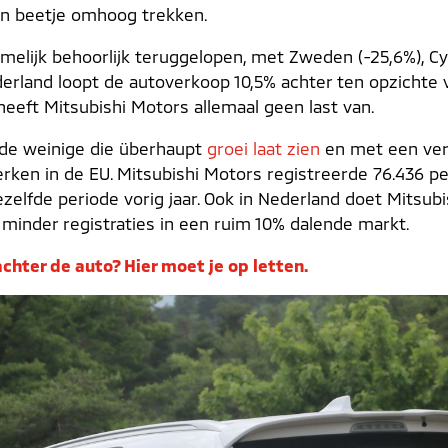
en beetje omhoog trekken.
melijk behoorlijk teruggelopen, met Zweden (-25,6%), Cyp
erland loopt de autoverkoop 10,5% achter ten opzichte va
heeft Mitsubishi Motors allemaal geen last van.
de weinige die überhaupt
groei laat zien
en met een ver
rken in de EU. Mitsubishi Motors registreerde 76.436 pe
ezelfde periode vorig jaar. Ook in Nederland doet Mitsu
 minder registraties in een ruim 10% dalende markt.
chter de auto? Hier moet je op letten.