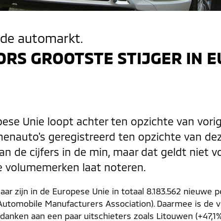
nde automarkt.
ORS GROOTSTE STIJGER IN 
se Unie loopt achter ten opzichte van vorig j
nenauto's geregistreerd ten opzichte van dezel
 de cijfers in de min, maar dat geldt niet v
le volumemerken laat noteren.
aar zijn in de Europese Unie in totaal 8.183.562 nieuwe p
utomobile Manufacturers Association). Daarmee is de 
e danken aan een paar uitschieters zoals Litouwen (+47,1