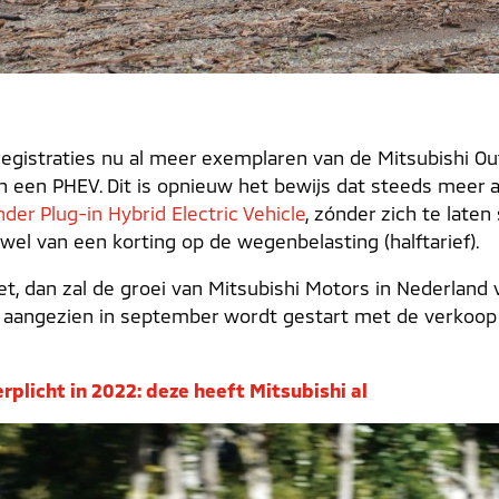
 registraties nu al meer exemplaren van de Mitsubishi Ou
jn een PHEV. Dit is opnieuw het bewijs dat steeds meer 
der Plug-in Hybrid Electric Vehicle
, zónder zich te laten
 wel van een korting op de wegenbelasting (halftarief).
t, dan zal de groei van Mitsubishi Motors in Nederland v
 in, aangezien in september wordt gestart met de verkoo
plicht in 2022: deze heeft Mitsubishi al