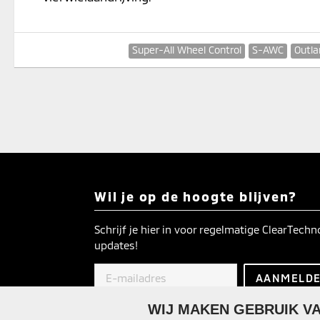
Super-All Wheel Control
S-AWC
Outl
Wil je op de hoogte blijven?
Schrijf je hier in voor regelmatige ClearTech
updates!
WIJ MAKEN GEBRUIK VA
Uitschrijven
kan op elk moment.