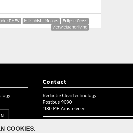
ander PHEV
Mitsubishi Motors
Eclipse Cross
vierwielaandrijving
Contact
nology
Redactie ClearTechnology
Postbus 9090
1180 MB Amstelveen
TIPS? WIJ HOREN HET GRAA
N COOKIES.