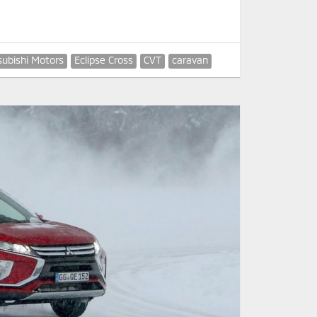
subishi Motors
Eclipse Cross
CVT
caravan