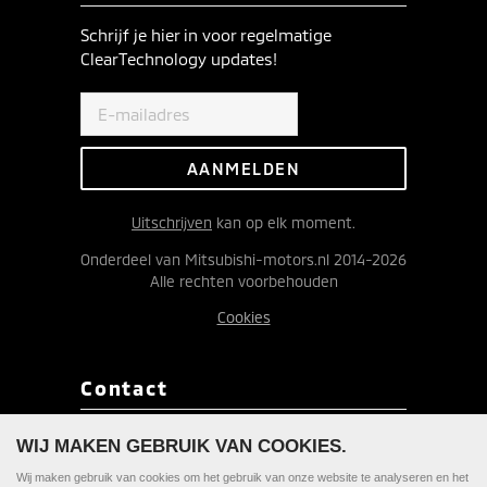
Schrijf je hier in voor regelmatige
ClearTechnology updates!
Uitschrijven
kan op elk moment.
Onderdeel van Mitsubishi-motors.nl 2014-2026
Alle rechten voorbehouden
Cookies
Contact
Redactie ClearTechnology
WIJ MAKEN GEBRUIK VAN COOKIES.
Postbus 9090
Wij maken gebruik van cookies om het gebruik van onze website te analyseren en het
1180 MB Amstelveen