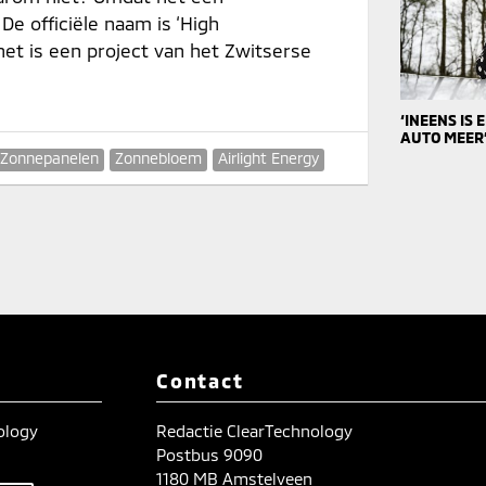
De officiële naam is ‘High
et is een project van het Zwitserse
‘INEENS IS
AUTO MEER
Zonnepanelen
Zonnebloem
Airlight Energy
Contact
nology
Redactie ClearTechnology
Postbus 9090
1180 MB Amstelveen