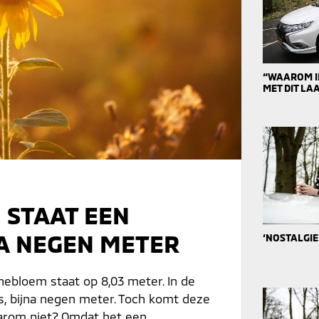
“WAAROM IK
MET DIT L
 STAAT EEN
A NEGEN METER
‘NOSTALGIE
nebloem staat op 8,03 meter. In de
is, bijna negen meter. Toch komt deze
aarom niet? Omdat het een