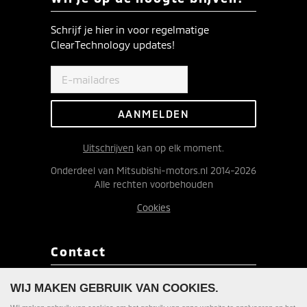
Schrijf je hier in voor regelmatige
ClearTechnology updates!
Uitschrijven
kan op elk moment.
Onderdeel van Mitsubishi-motors.nl 2014-2026
Alle rechten voorbehouden
Cookies
Contact
Redactie ClearTechnology
WIJ MAKEN GEBRUIK VAN COOKIES.
Postbus 9090