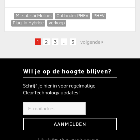
Mitsubishi Motors
Outlander PHEV
PHEV
Plug-in Hybride
verkoop
1
2
3
…
5
volgende
Wil je op de hoogte blijven?
Schrijf je hier in voor regelmatige
ClearTechnology updates!
Uitschrijven
kan op elk moment.