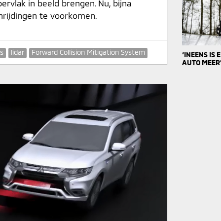
rvlak in beeld brengen. Nu, bijna
aanrijdingen te voorkomen.
rs
lidar
Forward Collision Mitigation System
‘INEENS IS
AUTO MEER