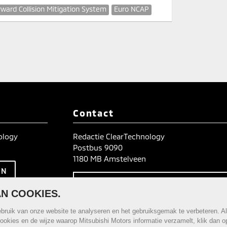
rward Collision Mitigation System
Euro NCAP
Contact
nology
Redactie ClearTechnology
Postbus 9090
1180 MB Amstelveen
TIPS? WIJ HOREN HET GRAA
N COOKIES.
ruik van onze website te analyseren en het gebruiksgemak te verbeteren. Al
cookies en de wijze waarop Mitsubishi Motors informatie verzamelt, klik dan 