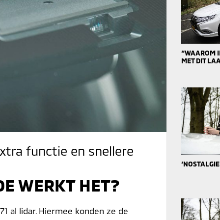
“WAAROM IK
MET DIT L
ra functie en snellere
‘NOSTALGIE
HOE WERKT HET?
71 al lidar. Hiermee konden ze de