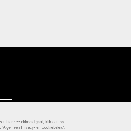
G
s u hiermee akkoord gaat, klik dan op
op 'Algemeen Privacy- en Cookiebeleid'.