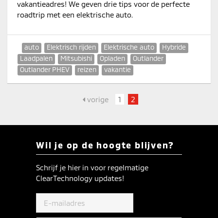
vakantieadres! We geven drie tips voor de perfecte
roadtrip met een elektrische auto.
auto
Elektrisch rijden
Elektrische auto
Hybride
Laadpalen
Mitsubishi
Opladen
Outlander
Outlander PHEV
reizen
vakantie
vorige
1
2
Wil je op de hoogte blijven?
Schrijf je hier in voor regelmatige
ClearTechnology updates!