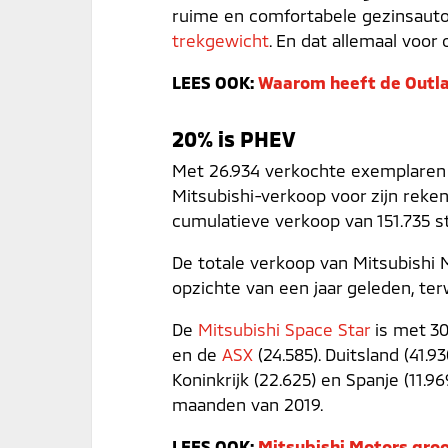
ruime en comfortabele gezinsaut
trekgewicht
. En dat allemaal voor
LEES OOK:
Waarom heeft de Outla
20% is PHEV
Met 26.934 verkochte exemplaren 
Mitsubishi-verkoop voor zijn reken
cumulatieve verkoop van 151.735 st
De totale verkoop van Mitsubishi 
opzichte van een jaar geleden, ter
De
Mitsubishi Space Star
is met 30
en de
ASX
(24.585). Duitsland (41.
Koninkrijk (22.625) en Spanje (11.9
maanden van 2019.
LEES OOK:
Mitsubishi Motors groo