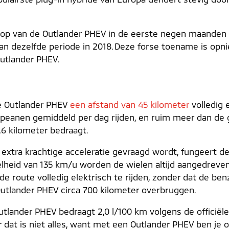
koop van de Outlander PHEV in de eerste negen maanden 
van dezelfde periode in 2018. Deze forse toename is opn
utlander PHEV.
de Outlander PHEV
een afstand van 45 kilometer
volledig 
opeanen gemiddeld per dag rijden, en ruim meer dan d
,6 kilometer bedraagt.
en extra krachtige acceleratie gevraagd wordt, fungeert
snelheid van 135 km/u worden de wielen altijd aangedreve
e route volledig elektrisch te rijden, zonder dat de be
Outlander PHEV circa 700 kilometer overbruggen.
tlander PHEV bedraagt 2,0 l/100 km volgens de officiël
r dat is niet alles, want met een Outlander PHEV ben je