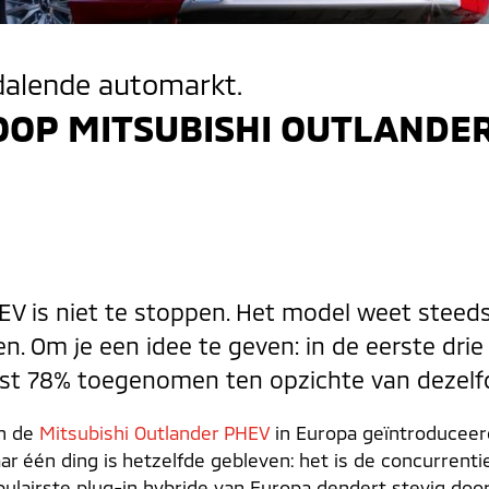
dalende automarkt.
OP MITSUBISHI OUTLANDER
EV is niet te stoppen. Het model weet stee
n. Om je een idee te geven: in de eerste drie
st 78% toegenomen ten opzichte van dezelfde
en de
Mitsubishi Outlander PHEV
in Europa geïntroduceerd 
ar één ding is hetzelfde gebleven: het is de concurrent
pulairste plug-in hybride van Europa dendert stevig do