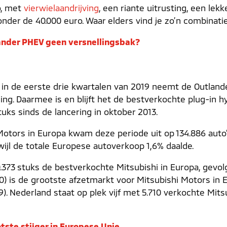
o, met
vierwielaandrijving
, een riante uitrusting, een lek
 onder de 40.000 euro. Waar elders vind je zo’n combinati
nder PHEV geen versnellingsbak?
in de eerste drie kwartalen van 2019 neemt de Outlan
ing. Daarmee is en blijft het de bestverkochte plug-in h
uks sinds de lancering in oktober 2013.
Motors in Europa kwam deze periode uit op 134.886 auto
wijl de totale Europese autoverkoop 1,6% daalde.
.373 stuks de bestverkochte Mitsubishi in Europa, gevo
930) is de grootste afzetmarkt voor Mitsubishi Motors in
69). Nederland staat op plek vijf met 5.710 verkochte Mit
tste stijger in Europese Unie