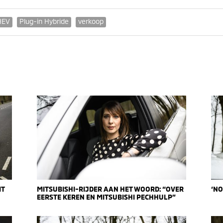
HEV
Plug-in Hybride
verkoop
IT
MITSUBISHI-RIJDER AAN HET WOORD: “OVER
‘NO
EERSTE KEREN EN MITSUBISHI PECHHULP”