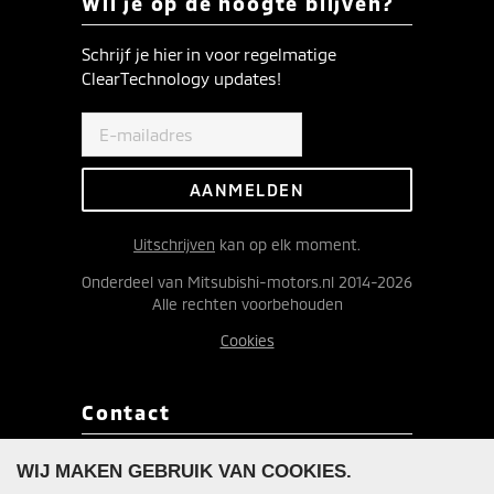
Wil je op de hoogte blijven?
Schrijf je hier in voor regelmatige
ClearTechnology updates!
Uitschrijven
kan op elk moment.
Onderdeel van Mitsubishi-motors.nl 2014-2026
Alle rechten voorbehouden
Cookies
Contact
Redactie ClearTechnology
WIJ MAKEN GEBRUIK VAN COOKIES.
Postbus 9090