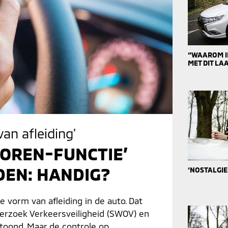
“WAAROM IK
MET DIT L
an afleiding'
TOREN-FUNCTIE’
DEN: HANDIG?
‘NOSTALGIE
e vorm van afleiding in de auto. Dat
erzoek Verkeersveiligheid (SWOV) en
etoond. Maar de controle op