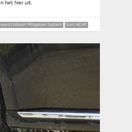
 het hier uit.
rward Collision Mitigation System
Euro NCAP