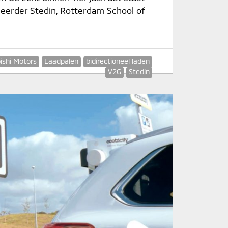
eerder Stedin, Rotterdam School of
ishi Motors
Laadpalen
bidirectioneel laden
V2G
Stedin