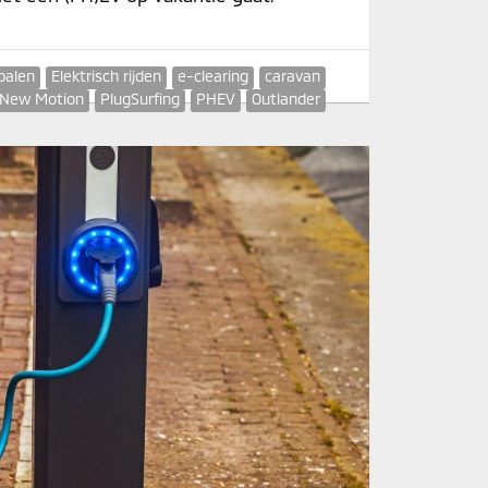
palen
Elektrisch rijden
e-clearing
caravan
 New Motion
PlugSurfing
PHEV
Outlander