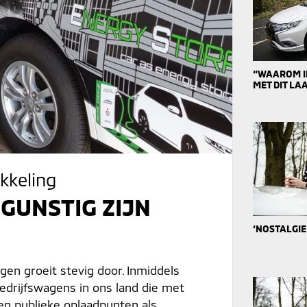
“WAAROM IK
MET DIT L
ikkeling
UNSTIG ZIJN
‘NOSTALGIE
en groeit stevig door. Inmiddels
bedrijfswagens in ons land die met
eten publieke oplaadpunten als