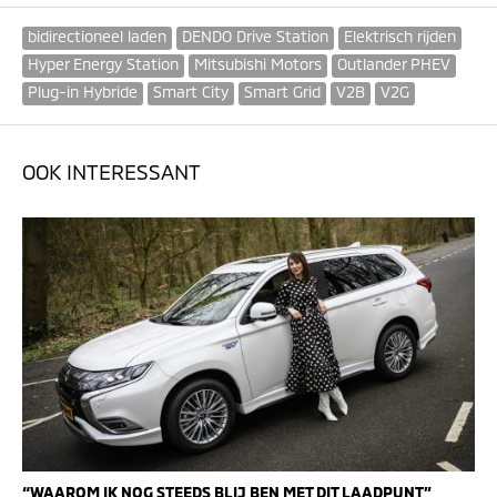
bidirectioneel laden
DENDO Drive Station
Elektrisch rijden
Hyper Energy Station
Mitsubishi Motors
Outlander PHEV
Plug-in Hybride
Smart City
Smart Grid
V2B
V2G
OOK INTERESSANT
“WAAROM IK NOG STEEDS BLIJ BEN MET DIT LAADPUNT”